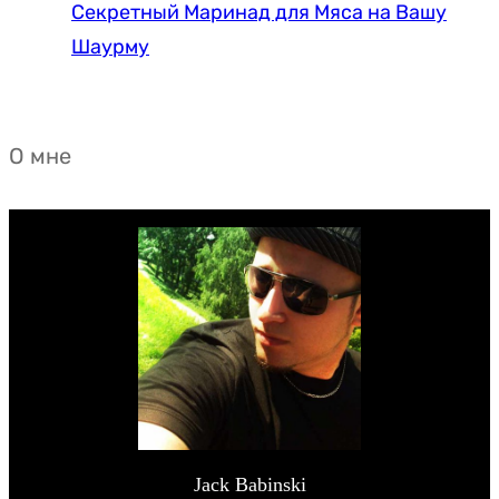
Секретный Маринад для Мяса на Вашу
Шаурму
О мне
Jack Babinski