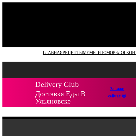
Перейти
к
содержимому
ГЛАВНАЯ
РЕЦЕПТЫ
МЕМЫ И ЮМОР
БЛОГ
КОН
Delivery Club
Закажи
Доставка Еды В
сейчас
😎
Ульяновске