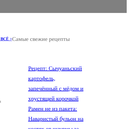
Самые свежие рецепты
ВСЁ >
Рецепт: Сычуаньский
картофель,
запечённый с мёдом и
хрустящей корочкой
и
Рамен не из пакета:
о
Наваристый бульон на
костях от шаурмы за