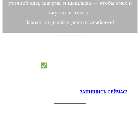
уличной еды, шаурмы и шашлыка — чтобы смех и
вкус шли вместе.
Заходи, отдыхай и делись улыбками!
Очная психологическая консультация в
Ульяновске
Мы Поможем Тебе Жить Проще,
Лучше И Счастливее!
ЗАПИШИСЬ СЕЙЧАС!